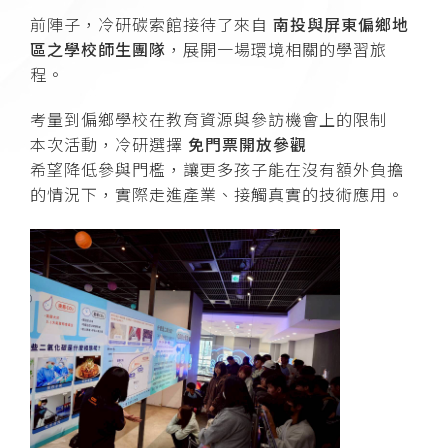
前陣子，冷研碳索館接待了來自
南投與屏東偏鄉地
區之學校師生團隊
，展開一場環境相關的學習旅
程。
考量到偏鄉學校在教育資源與參訪機會上的限制
本次活動，冷研選擇
免門票開放參觀
希望降低參與門檻，讓更多孩子能在沒有額外負擔
的情況下，實際走進產業、接觸真實的技術應用。