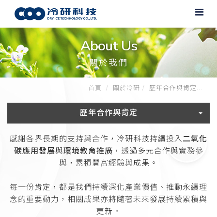
About Us
關於我們
首頁
關於冷研
歷年合作與肯定...
歷年合作與肯定
感謝各界長期的支持與合作，冷研科技持續投入
二氧化
碳應用發展
與
環境教育推廣
，透過多元合作與實務參
與，累積豐富經驗與成果。
每一份肯定，都是我們持續深化產業價值、推動永續理
念的重要動力，相關成果亦將隨著未來發展持續累積與
更新。