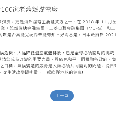
100家老舊燃煤電廠
炭，更是海外煤電主要融資方之一。在 2018 年 11 月至 2
企業。雖然瑞穗金融集團、三菱日聯金融集團（MUFG） 和三井
於是否真能兌現尚未能得知。好消息是，日本政府於 2021
候危機、大幅降低溫室氣體排放，已是全球必須面對的挑戰，
時刻，邀請您成為改變的重要力量，與綠色和平一同推動各政府
業之目標，氣候變遷的威脅是人類必須共同面對的問題，從日
，從生活改變碳排量，一起維護地球的健康!
上一頁