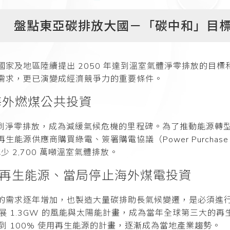
盤點東亞碳排放大國－「碳中和」目
家及地區陸續提出 2050 年達到溫室氣體淨零排放的目
需求，更已演變成經濟競爭力的重要條件。
海外燃煤公共投資
 年達到淨零排放，成為減緩氣候危機的里程碑。為了推動能源轉型、
源供應商購買綠電、簽署購電協議（Power Purchase 
 2,700 萬噸溫室氣體排放。
用再生能源、當局停止海外煤電投資
需求逐年增加，也製造大量碳排助長氣候變遷，是必須進行轉型
展 1.3GW 的風能與太陽能計畫，成為當年全球第三大的再生能
達到 100% 使用再生能源的計畫，逐漸成為當地產業趨勢。