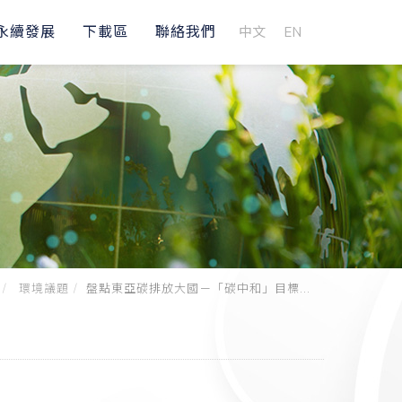
永續發展
下載區
聯絡我們
中文
EN
環境議題
盤點東亞碳排放大國－「碳中和」目標...