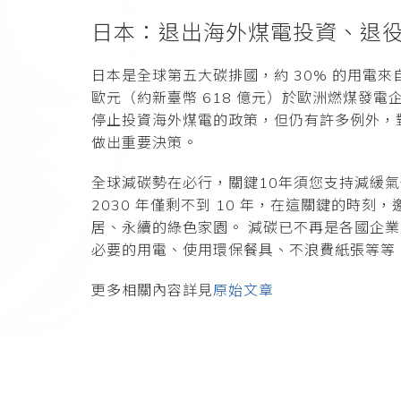
日本：退出海外煤電投資、退役
日本是全球第五大碳排國，約 30% 的用電來自煤
歐元（約新臺幣 618 億元）於歐洲燃煤發電
停止投資海外煤電的政策，但仍有許多例外，對
做出重要決策。
全球減碳勢在必行，關鍵10年須您支持減緩氣
2030 年僅剩不到 10 年，在這關鍵的
居、永續的綠色家園。 減碳已不再是各國企
必要的用電、使用環保餐具、不浪費紙張等等
更多相關內容詳見
原始文章