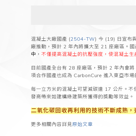
混凝土大廠國產 (
2504-TW
) 今 (19) 日
廠推動，預計 2 年內將擴大至 21 座廠區。
國
中
，
不僅提高混凝土的抗壓強度，使混凝土生
目前國產全台有 28 座廠區，預計 2 年內會將
項合作
國產也成為 CarbonCure 進入東亞
每一立方米的混凝土可望減碳達 17 公斤
發商帶
來如建構綠建築所獲得的獎勵等效益。
二氧化碳回收再利用的技術不斷成熟，達
更多相關內容詳見
原始文章