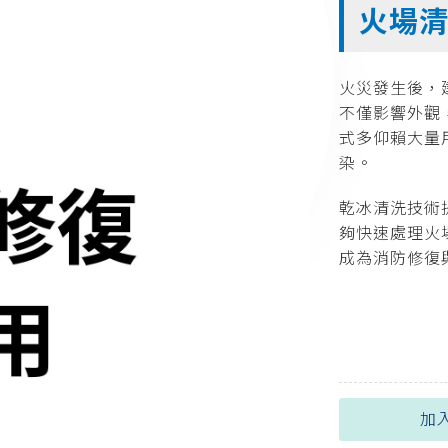
火場清
火災發生後，
不僅影響外觀
式多仰賴大量
染。
乾冰清洗技術
夠快速處理火
成為消防修復
加