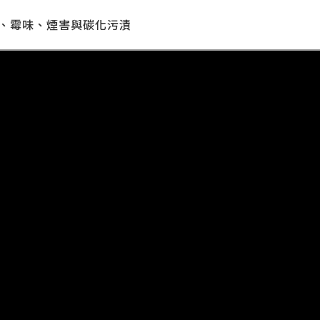
、霉味、煙害與碳化污漬