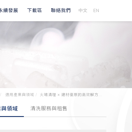
永續發展
下載區
聯絡我們
中文
EN
適用產業與領域
火場清理 × 建材復原的高效解方...
業與領域
清洗服務與租售