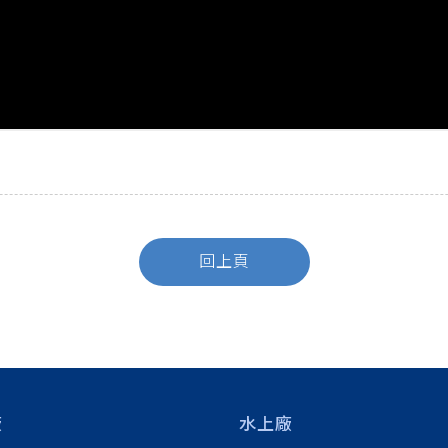
回上頁
廠
水上廠