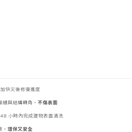
，加快災後修復進度
接縫與結構轉角，
不傷表面
 48 小時內完成建物表面清洗
液，
環保又安全