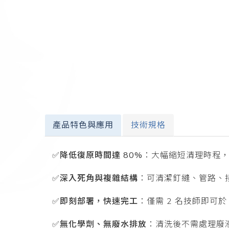
產品特色與應用
技術規格
✅降低復原時間達 80%
：大幅縮短清理時程
✅深入死角與複雜結構
：可清潔釘縫、管路、
✅即刻部署，快速完工
：僅需 2 名技師即可於
✅無化學劑、無廢水排放
：清洗後不需處理廢