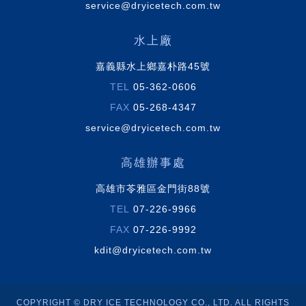
service@dryicetech.com.tw
水上廠
嘉義縣水上鄉嘉朴路45號
TEL
05-362-0606
FAX
05-268-4347
service@dryicetech.com.tw
高雄辦事處
高雄市苓雅區金門街88號
TEL
07-226-9966
FAX
07-226-9992
kdit@dryicetech.com.tw
COPYRIGHT © DRY ICE TECHNOLOGY CO., LTD. ALL RIGHTS