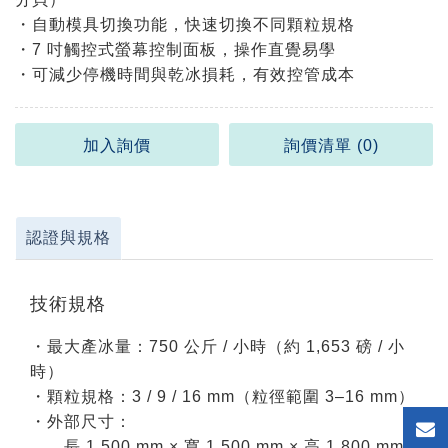
・自動模具切換功能，快速切換不同顆粒規格
・7 吋觸控式螢幕控制面板，操作直覺易學
・可減少停機時間與乾冰損耗，有效控管成本
加入詢價
詢價清單 (
0
)
認證與規格
技術規格
・最大產冰量：750 公斤 / 小時（約 1,653 磅 / 小
時）
・顆粒規格：3 / 9 / 16 mm（粒徑範圍 3–16 mm）
・外部尺寸：
長 1,500 mm × 寬 1,500 mm × 高 1,800 mm