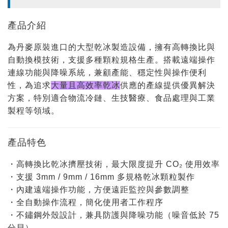
產品介紹
為丹麥原裝進口的大型乾冰製造設備，擁有高轉換比與
自動換模技術，支援多種顆粒規格生產。搭載遠端操作
連線功能與降噪系統，兼顧產能、穩定性與操作便利
性，為追求
大量且高效率乾冰
供應的產線提供優異解決
方案，特別適合物流冷鏈、生技醫療、食品處理與工業
製程等領域。
產品特色
・高轉換比乾冰擠壓技術，最大限度提升 CO₂ 使用效率
・支援 3mm / 9mm / 16mm 多規格乾冰顆粒製作
・內建遠端操作功能，方便遠距監控與參數調整
・全自動操作流程，簡化使用者工作程序
・不鏽鋼外殼設計，兼具防護與降噪功能（噪音低於 75
分貝）