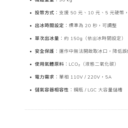
機體重量
：90 kg
投幣方式
：支援 50 元、10 元、5 元
出冰時間設定
：標準為 20 秒，可調整
單次出冰量
：約 150g（依出冰時間設定）
安全保護
：運作中無法開啟取冰口，降低誤
使用氣體原料
：LCO₂（液態二氧化碳）
電力需求
：單相 110V / 220V，5A
儲氣容器相容性
：鋼瓶 / LGC 大容量儲槽