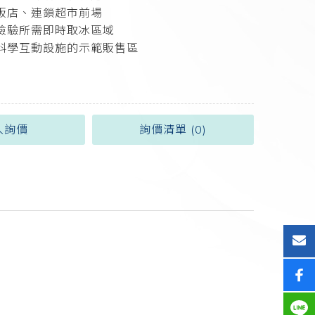
販店、連鎖超市前場
檢驗所需即時取冰區域
科學互動設施的示範販售區
入詢價
詢價清單 (
0
)