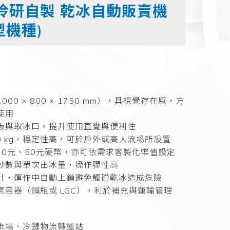
 冷研自製 乾冰自動販賣機
型機種)
00 × 800 × 1750 mm），具視覺存在感，方
使用
板與取冰口，提升使用直覺與便利性
0 kg，穩定性高，可於戶外或高人流場所設置
10元、50元硬幣，亦可依需求客製化幣值設定
秒數與單次出冰量，操作彈性高
計，運作中自動上鎖避免觸碰乾冰造成危險
氣容器（鋼瓶或 LGC），利於補充與運輸管理
市場、冷鏈物流轉運站