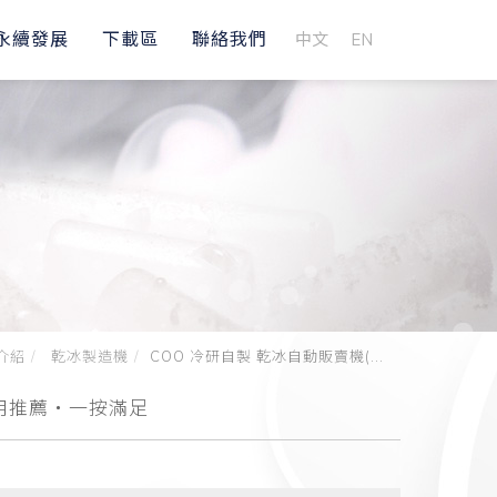
永續發展
下載區
聯絡我們
中文
EN
介紹
乾冰製造機
COO 冷研自製 乾冰自動販賣機(...
用推薦・一按滿足