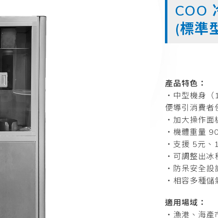
COO
(標準
產品特色：
・中型機身（10
便導引消費者
・加大操作面
・機體重量 9
・支援 5元、
・可調整出冰
・防呆安全設
・相容多種儲
適用場域：
・漁港、海產