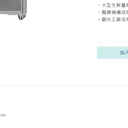
・大型生鮮量
・醫療機構或
・觀光工廠或
加
 mm