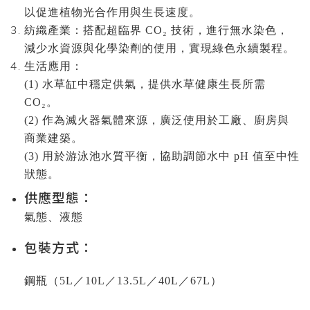
以促進植物光合作用與生長速度。
紡織產業：搭配超臨界 CO₂ 技術，進行無水染色，
減少水資源與化學染劑的使用，實現綠色永續製程。
生活應用：
(1) 水草缸中穩定供氣，提供水草健康生長所需
CO₂。
(2) 作為滅火器氣體來源，廣泛使用於工廠、廚房與
商業建築。
(3) 用於游泳池水質平衡，協助調節水中 pH 值至中性
狀態。
供應型態：
氣態、液態
包裝方式
：
鋼瓶（5L／10L／13.5L／40L／67L）