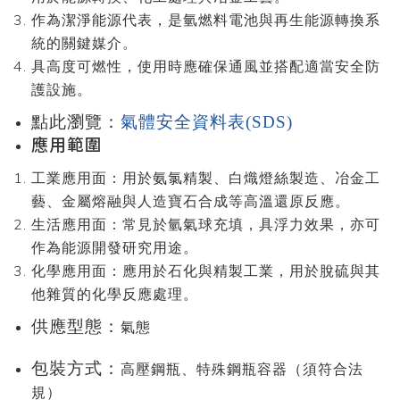
作為潔淨能源代表，是氫燃料電池與再生能源轉換系
統的關鍵媒介。
具高度可燃性，使用時應確保通風並搭配適當安全防
護設施。
點此瀏覽：
氣體安全資料表(SDS)
應用範圍
工業應用面：用於氨氯精製、白熾燈絲製造、冶金工
藝、金屬熔融與人造寶石合成等高溫還原反應。
生活應用面：常見於氫氣球充填，具浮力效果，亦可
作為能源開發研究用途。
化學應用面：應用於石化與精製工業，用於脫硫與其
他雜質的化學反應處理。
供應型態：
氣態
包裝方式：
高壓鋼瓶、特殊鋼瓶容器（須符合法
規）